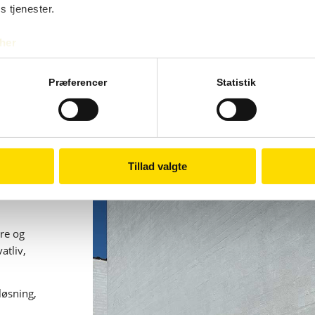
s tjenester.
t
her
e
Præferencer
Statistik
ver det
 Vi
ruge.
re
Tillad valgte
t kunne
t ved
tre og
atliv,
løsning,