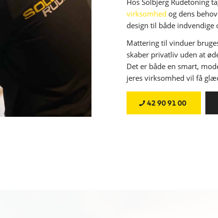
Hos Solbjerg Rudetoning ta
virksomhed
og dens behov. 
design til både indvendige 
Mattering til vinduer bruge
skaber privatliv uden at ø
Det er både en smart, mod
jeres virksomhed vil få glæ
42 90 91 00