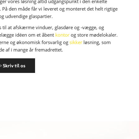
ger vores løsning altid udgangspunkt i den enkelte
På den måde får vi leveret og monteret det helt rigtige
og udvendige glaspartier.
s til at afskærme vinduer, glasdøre og -vægge, og
delægge idéen om et åbent
kontor
og store mødelokaler.
erne og økonomisk forsvarlig og
sikker
løsning, som
de af i mange år fremadrettet.
Skriv til os