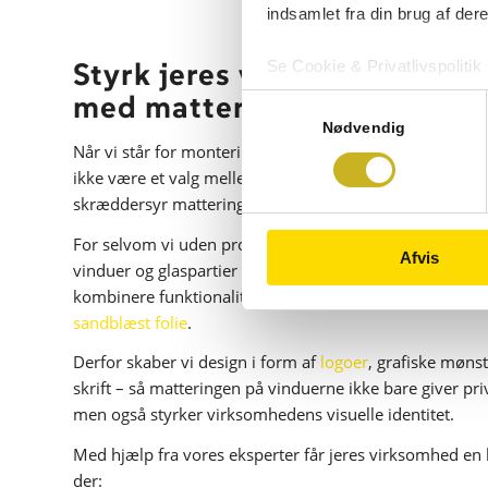
indsamlet fra din brug af dere
Styrk jeres visuelle identite
Se Cookie & Privatlivspolitik
med mattering på vinduern
Samtykkevalg
Nødvendig
Når vi står for montering af mattering til vinduer, behø
ikke være et valg mellem klart glas eller fuld mattering.
skræddersyr matteringen til netop det omfang, I skal b
For selvom vi uden problemer effektivt kan dække stør
Afvis
vinduer og glaspartier fuldt ud, er det altid en fordel a
kombinere funktionalitet og stilrent design blandt ande
sandblæst folie
.
Derfor skaber vi design i form af
logoer
, grafiske møns
skrift – så matteringen på vinduerne ikke bare giver priv
men også styrker virksomhedens visuelle identitet.
Med hjælp fra vores eksperter får jeres virksomhed en 
der: