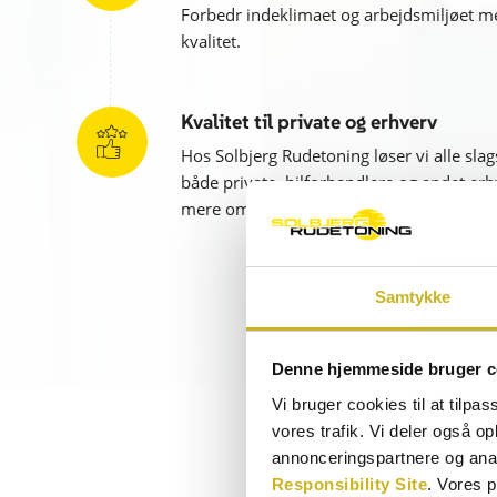
Forbedr indeklimaet og arbejdsmiljøet me
kvalitet.
Kvalitet til private og erhverv
Hos Solbjerg Rudetoning løser vi alle sla
både private, bilforhandlere og andet erh
mere om netop dine muligheder!
Samtykke
Denne hjemmeside bruger c
Vi bruger cookies til at tilpas
vores trafik. Vi deler også 
annonceringspartnere og ana
Responsibility Site
. Vores 