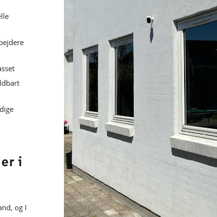
lle
bejdere
asset
ldbart
ndige
er i
and, og I