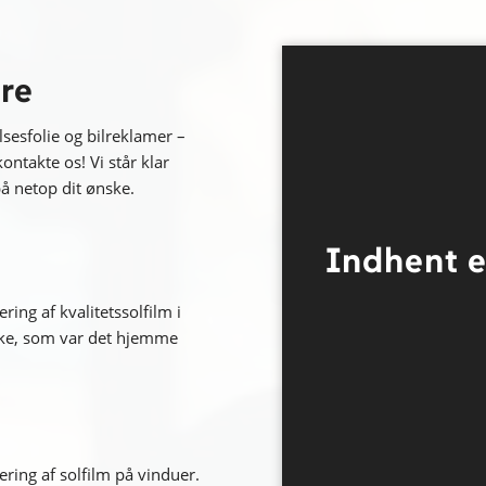
re
sesfolie og bilreklamer –
kontakte os! Vi står klar
å netop dit ønske.
Indhent e
ing af kvalitetssolfilm i
rikke, som var det hjemme
ring af solfilm på vinduer.