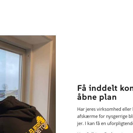
Få inddelt ko
åbne plan
Har jeres virksomhed eller k
afskærme for nysgerrige bli
jer. I kan få en uforpligten