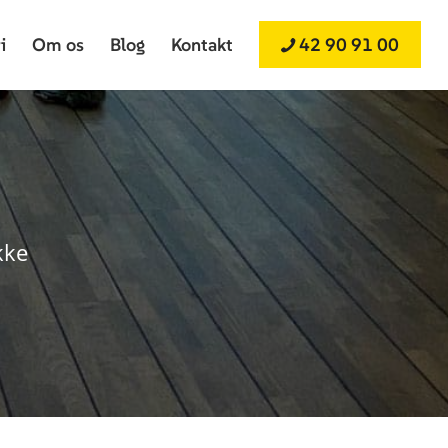
i
Om os
Blog
Kontakt
42 90 91 00
kke