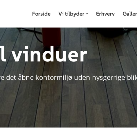
Forside
Vi tilbyder
Erhverv
Galler
il vinduer
re det åbne kontormiljø uden nysgerrige bli